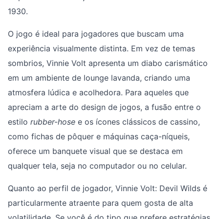
1930.
O jogo é ideal para jogadores que buscam uma
experiência visualmente distinta. Em vez de temas
sombrios, Vinnie Volt apresenta um diabo carismático
em um ambiente de lounge lavanda, criando uma
atmosfera lúdica e acolhedora. Para aqueles que
apreciam a arte do design de jogos, a fusão entre o
estilo
rubber-hose
e os ícones clássicos de cassino,
como fichas de pôquer e máquinas caça-níqueis,
oferece um banquete visual que se destaca em
qualquer tela, seja no computador ou no celular.
Quanto ao perfil de jogador, Vinnie Volt: Devil Wilds é
particularmente atraente para quem gosta de alta
volatilidade. Se você é do tipo que prefere estratégias