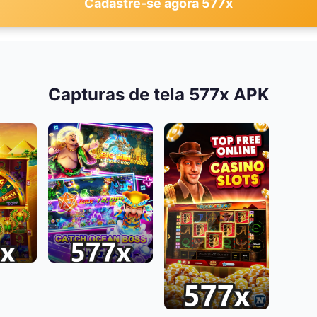
Cadastre-se agora 577x
Capturas de tela 577x APK