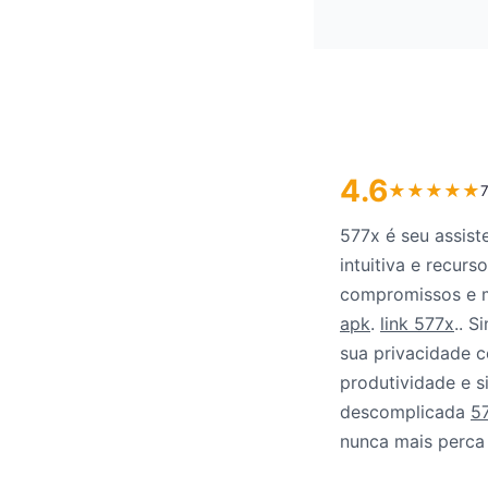
4.6
★
★
★
★
★
7
577x é seu assist
intuitiva e recurs
compromissos e m
apk
.
link 577x
.. S
sua privacidade c
produtividade e si
descomplicada
5
nunca mais perca