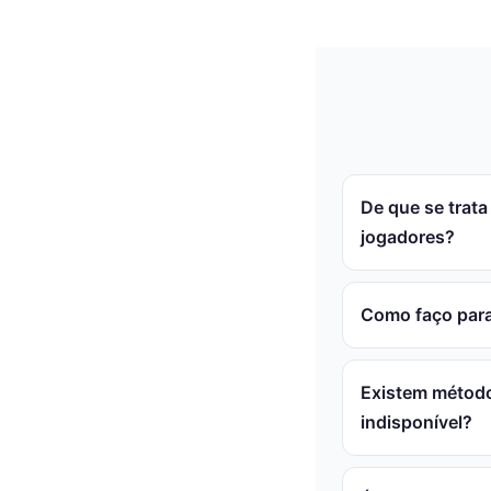
De que se trata
jogadores?
Como faço para
Existem métodos
indisponível?