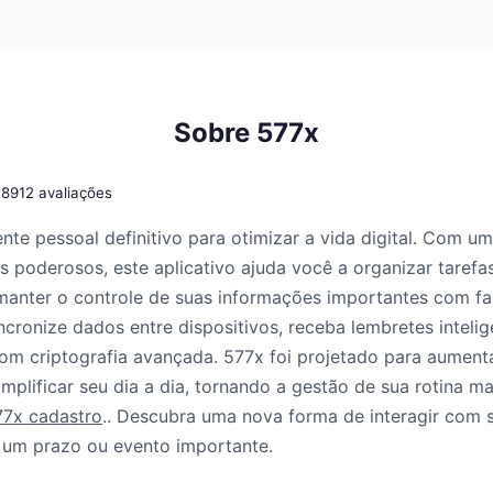
Sobre 577x
8912 avaliações
ente pessoal definitivo para otimizar a vida digital. Com um
os poderosos, este aplicativo ajuda você a organizar tarefa
anter o controle de suas informações importantes com fa
incronize dados entre dispositivos, receba lembretes intelig
om criptografia avançada. 577x foi projetado para aument
mplificar seu dia a dia, tornando a gestão de sua rotina mai
77x cadastro
.. Descubra uma nova forma de interagir com s
 um prazo ou evento importante.