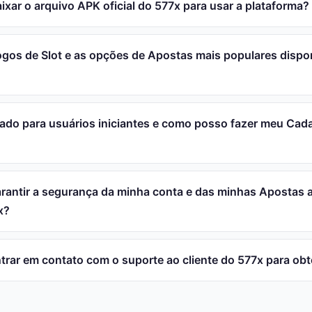
ixar o arquivo APK oficial do 577x para usar a plataforma?
ogos de Slot e as opções de Apostas mais populares dispo
ado para usuários iniciantes e como posso fazer meu Cad
antir a segurança da minha conta e das minhas Apostas a
x?
rar em contato com o suporte ao cliente do 577x para obt