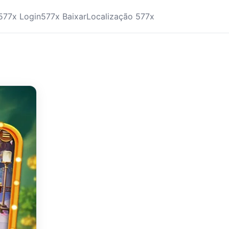
577x Login
577x Baixar
Localização 577x